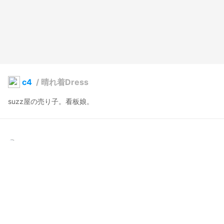
c4
/
晴れ着Dress
suzz屋の売り子。看板娘。
suzzzzzu
2023年12月20日 14:40
10
186
0
0
説明
#
VRoidStudio
#
BOOTH販売中
#
着物
#
着物風Dress
#
お正月
#
レース
#
ミドルブーツ
#
赤
#
ミニスカ
#
CC_Winter