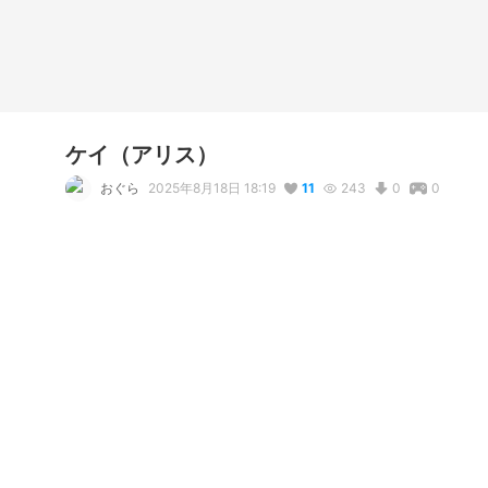
ケイ（アリス）
おぐら
2025年8月18日 18:19
11
243
0
0
説明
アリスの身体のケイです。ゲーム内でのこの形態のケイはア
ーはケイのものにしています。
コメント