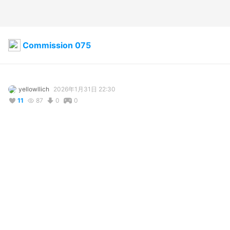
Commission 075
yellowllich
2026年1月31日 22:30
11
87
0
0
説明
#
VRoidStudio
#
OC
コメント
投稿する