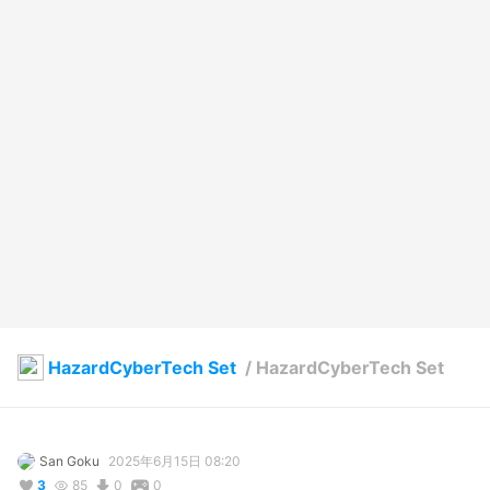
HazardCyberTech Set
/
HazardCyberTech Set
San Goku
2025年6月15日 08:20
3
85
0
0