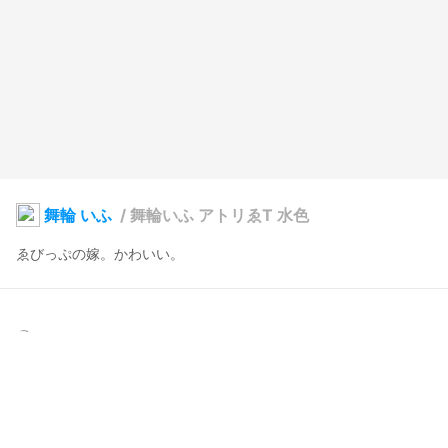
舞輪 いふ
/
舞輪いふ アトリゑT 水色
ゑびっぷの嫁。かわいい。
ゑびっぷ
2024年7月20日 20:08
11
101
0
0
説明