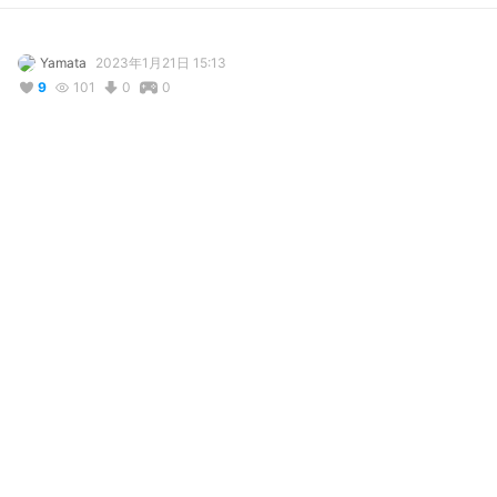
Yamata
2023年1月21日 15:13
9
101
0
0
説明
#
VRoidStudio
Party dress
写真・動画