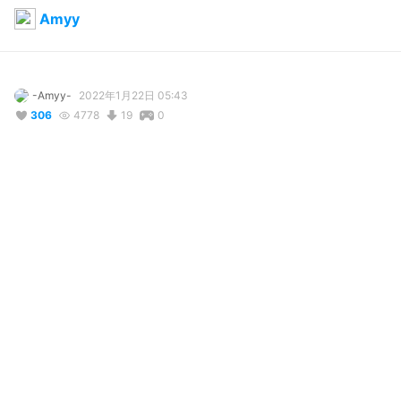
Amyy
-Amyy-
2022年1月22日 05:43
306
4778
19
0
コメント
投稿する
リアクション
Sam
が
しました