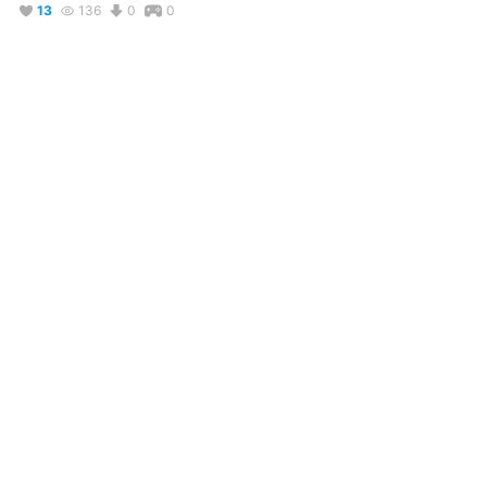
13
136
0
0
説明
#
VRoidStudio
#
VRChat
#
制服
#
ショートヘア
#
可愛い
#
かわいい
#
かわいい女の子
#
カッコいい
#
イラスト風
#
白い髪
コメント
投稿する
リアクション
crimsontear77
が
しました