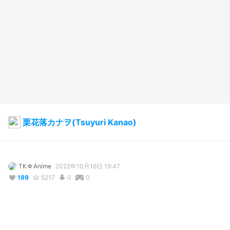
栗花落カナヲ(Tsuyuri Kanao)
TK☆Anime
2022年10月16日 19:47
189
5217
0
0
説明
#
demonslayer
#
Kimetsu_no_yaiba
#
鬼滅の刃
#
カナヲ