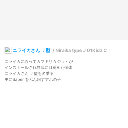
ニライカさん Ｊ型
/
Niraika type J 01Kidz C
ニライカに誤ってカマキリ☆ジョ～が

インストールされ自我に目覚めた個体

ニライカさん Ｊ型を名乗る

主にSaber をぶん回すアホの子
カマキリ☆ジョ～
2024年6月8日 04:01
42
305
0
0