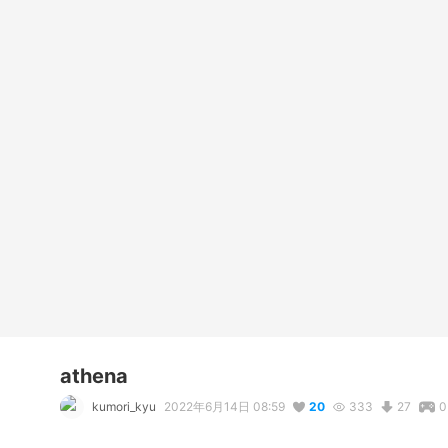
athena
kumori_kyu
2022年6月14日 08:59
20
333
27
0