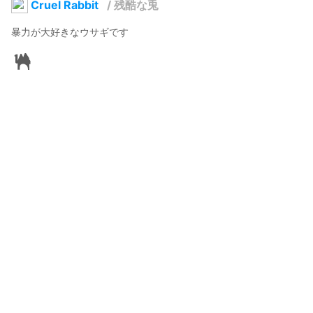
Cruel Rabbit
/
残酷な兎
暴力が大好きなウサギです
softmind
2022年1月18日 17:40
417
7879
0
153
説明
#
animals
#
rabbit
#
Cartoon
#
pet
#
ペット
#
可愛い
暴力が大好きなウサギです

discord.com/invite/TNp2ARJsMM
vtubershop.booth.pm/items/3596020