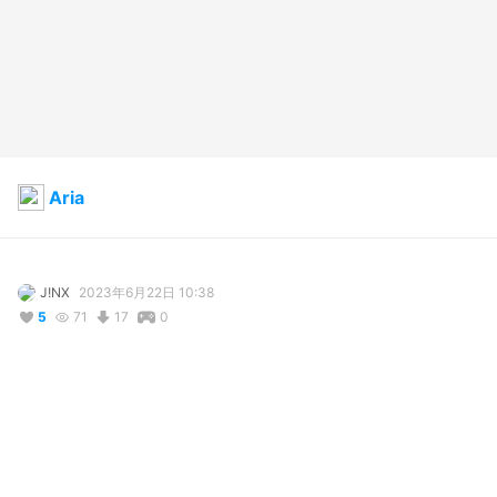
Aria
J!NX
2023年6月22日 10:38
5
71
17
0
説明
#
VRoidStudio
コメント