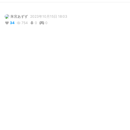
朱宮あずず
2023年10月15日 18:03
34
754
0
0
説明
#
VRoid
#
VTuber
#
暁れん
VTuber「暁れん」ちゃんの非公式VRoidモデルです。
写真・動画