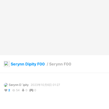
Serynn Dipity F00
/
Serynn F00
Serynn D`ipity
2023年10月6日 01:27
2
54
0
0
説明