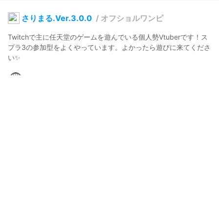
さりまる.Ver.3.0.0
/
オフショルワンピ
Twitchで主に任天堂のゲームを遊んでいる個人勢Vtuberです！ス
プラ3の参加型をよくやっています。よかったら遊びに来てくださ
い✨
さりまる
2024年8月4日 19:47
23
349
0
0
説明
#
BOOTH販売中
#
VRoidStudio
#
紫髪
#
VTuber
使用しているBOOTHアイテム