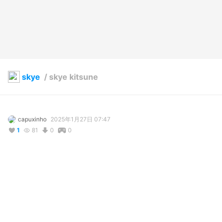
skye
/
skye kitsune
capuxinho
2025年1月27日 07:47
1
81
0
0
説明
#
VRoidStudio
young kitsune