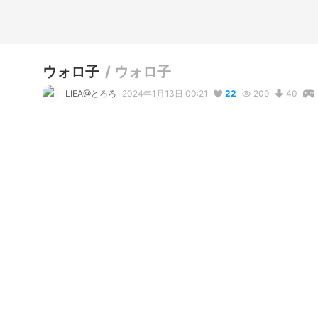
ウォロ子
/
ウォロ子
LIEA@とろろ
2024年1月13日 00:21
22
209
40
説明
#
VRoidStudio
コメント