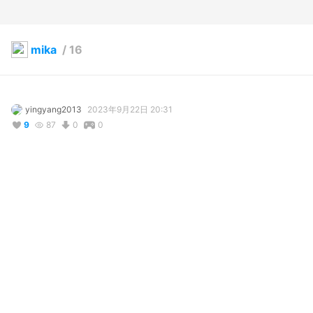
mika
/
16
yingyang2013
2023年9月22日 20:31
9
87
0
0
説明
#
VRoidStudio
#
チェック柄
#
セーラー服
写真・動画