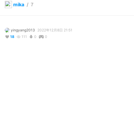
mika
/
７
yingyang2013
2022年12月8日 21:51
18
111
0
0
説明
#
VRoidStudio
#
着物
#
和服
写真・動画