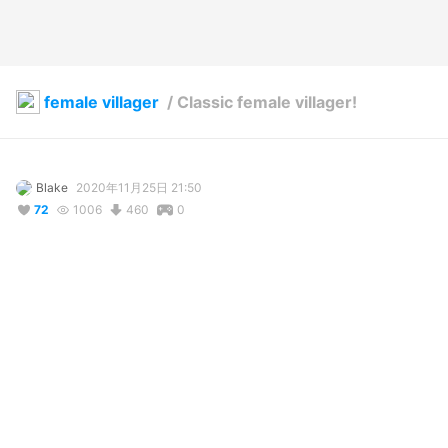
female villager
/
Classic female villager!
Blake
2020年11月25日 21:50
72
1006
460
0
説明
#
AnimalCrossing
#
femalevillager
#
acnl_mayor
#
animal_crossing
#
child
"𝘙𝘦𝘢𝘥𝘺 𝘵𝘰 𝘸𝘳𝘢𝘱 𝘵𝘩𝘪𝘯𝘨𝘴 𝘶𝘱 𝘧𝘰𝘳 𝘯𝘰𝘸?"
写真・動画