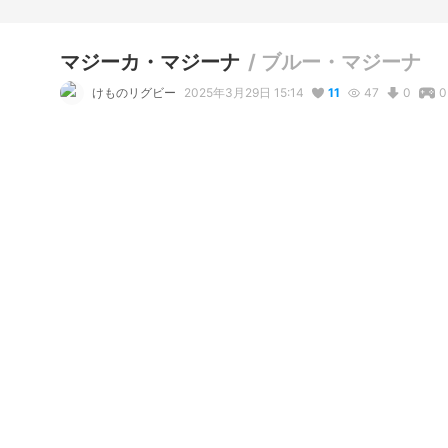
マジーカ・マジーナ
/
ブルー・マジーナ
けものリグビー
2025年3月29日 15:14
11
47
0
0
説明
#
手品師
#
青
#
クール
#
VRoidStudio
天才的な手品ガール。

普段の服装はピンク系が多く、活発的な雰囲気だが、服装を
り。
写真・動画
7