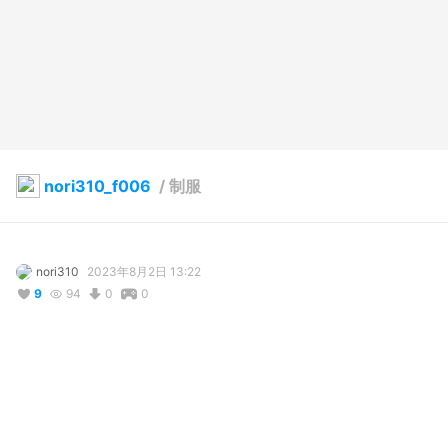
nori310_f006
/
制服
nori310
2023年8月2日 13:22
9
94
0
0
説明
#
VRoidStudio
#
オリジナル
#
nori310
#
f006
ver1.1：髪の毛の揺れと細かな修正