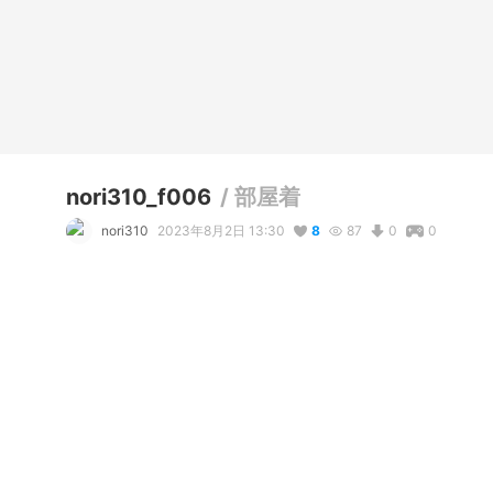
nori310_f006
/
部屋着
nori310
2023年8月2日 13:30
8
87
0
0
説明
#
VRoidStudio
#
オリジナル
#
nori310
#
f006
ver1.1：髪の毛の揺れと細かな修正
コメント