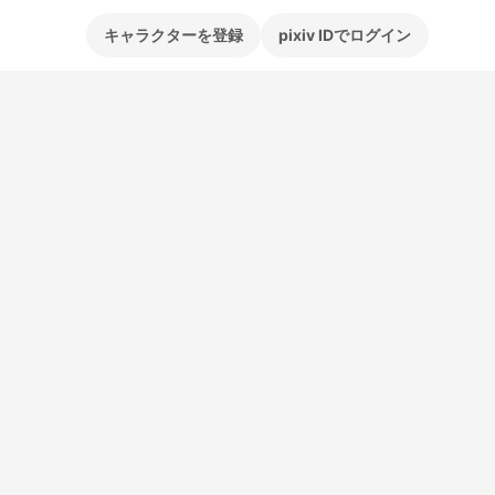
キャラクターを登録
pixiv IDでログイン