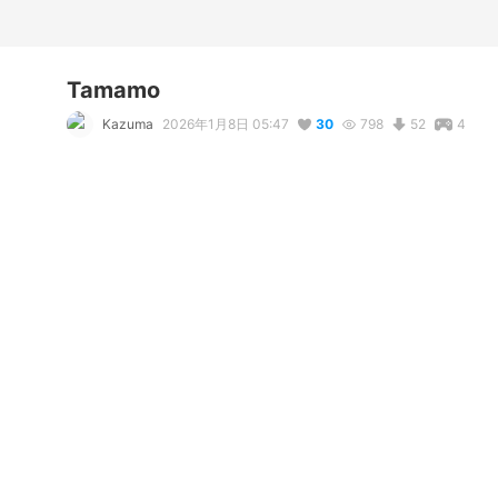
Tamamo
Kazuma
2026年1月8日 05:47
30
798
52
4
説明
#
Musou
#
MusouOrochi
#
WarriorsOrochi
#
dynasty
#
dyna
コメント