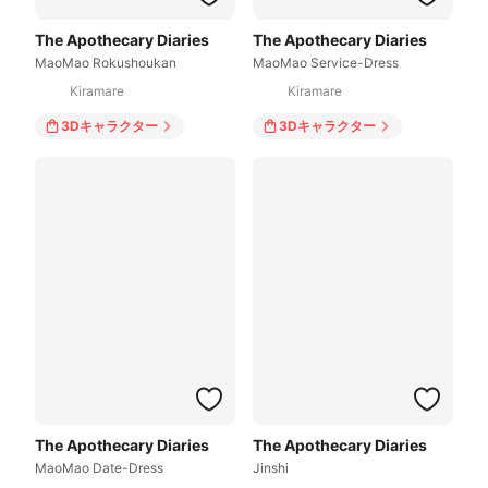
The Apothecary Diaries
The Apothecary Diaries
MaoMao Rokushoukan
MaoMao Service-Dress
Kiramare
Kiramare
3Dキャラクター
3Dキャラクター
The Apothecary Diaries
The Apothecary Diaries
MaoMao Date-Dress
Jinshi