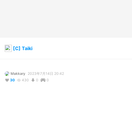
[C] Taiki
Makkary
2023年7月14日 20:42
30
430
0
0
説明
#
VTuber
#
Ｖｔｕｂｅｒ
#
Vtuberespañol
#
vtuberes
#
VtuberEN
#
VRoid
#
commission
#
vtuber_model
#
VTUBER
コメント