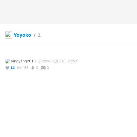
Yoyoko
/
１
yingyang2013
2022年12月20日 22:52
14
136
0
0
説明
#
VRoidStudio
#
ぼっち・ざ・ろっく！
#
新宿LOFT
#
CC_Halloween
写真・動画