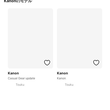
Kanonのモデル
Kanon
Kanon
Casual Gear update
Kanon
Touku
Touku