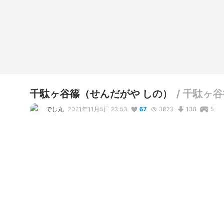
千駄ヶ谷篠（せんだがや しの）
/
千駄ヶ谷篠
でし丸
2021年11月5日 23:53
67
3823
138
5
説明
#
VRoidStudio
#
千駄ヶ谷篠
#
Sendagaya
#
Shino
#
サンプ
#
女の子
#
自由利用
#
改変OK
hub.vroid.com/characters/5860098757548846785/mode