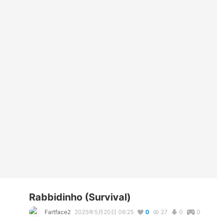
Rabbidinho (Survival)
Fartface2
2025年5月20日 06:25
0
27
0
0