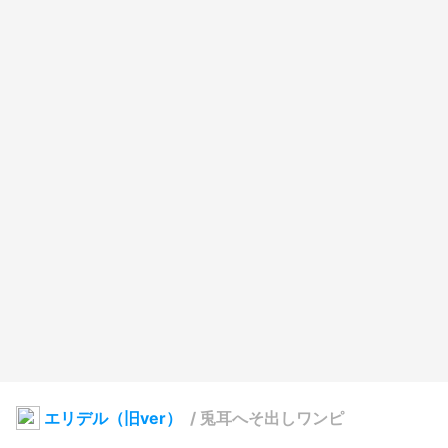
エリデル（旧ver）
/
兎耳へそ出しワンピ