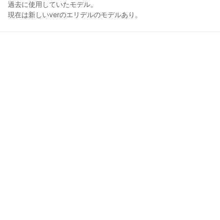
過去に使用していたモデル。

現在は新しいverのエリデルのモデルあり。
卯月えり
2021年12月10日 02:01
8
253
0
0
説明
#
VRoidStudio
エリデルの別衣装。
コメント
投稿する