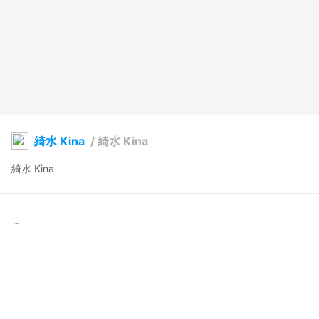
綺水 Kina
/
綺水 Kina
綺水 Kina
eye of Udjat
2023年7月9日 11:12
23
90
0
0
説明
#
VRoidStudio
#
オリジナル
#
VRoid
#
女の子
#
ワンピース