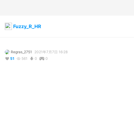
Fuzzy_R_HR
Regras_2751
2021年7月7日 16:28
51
561
0
0
説明
#
Fuzzy
#
ファジー
#
ファジーちゃん
コメント
投稿する