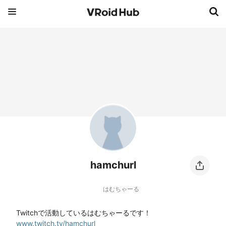
hamchurl
はむちゃーる
www.twitch.tv/hamchurl