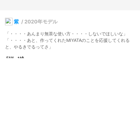
紫
/
2020年モデル
「・・・・あんまり無茶な使い方・・・・しないでほしいな」

「・・・・あと、作ってくれたMIYATAのことを応援してくれる
と、やるきでるってさ」
MIYATA
2020年9月25日 19:58
507
5287
1389
23
説明
#
自由利用
#
フリーモデル
#
FreeCharacter
2020年度版追加したよ。自由に使ってみてね
