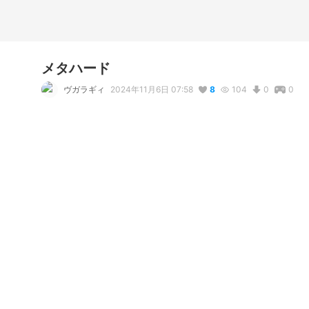
メタハード
ヴガラギィ
2024年11月6日 07:58
8
104
0
0
説明
#
VRoidStudio
#
オリジナル
#
vroid
#
悪魔
チップソーで何でも切る悪魔
写真・動画