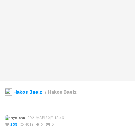
Hakos Baelz
/
Hakos Baelz
nya-san
2021年8月30日 18:46
239
4019
0
0