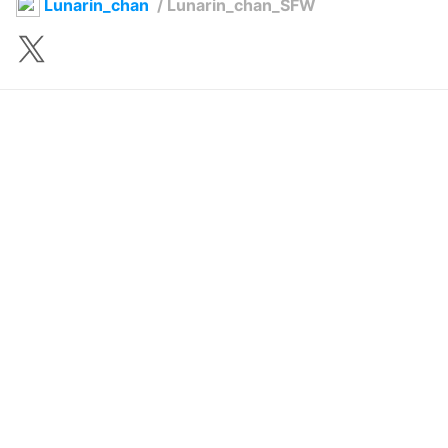
Lunarin_chan
/
Lunarin_chan_SFW
Lunarin09
2023年3月15日 07:08
233
4603
0
0
説明
#
OC
#
VRoid
#
Furry
#
cat
#
Cat_girl
#
ケモノ
#
オリジナル
#
メスケモ
#
猫
My OC
写真・動画