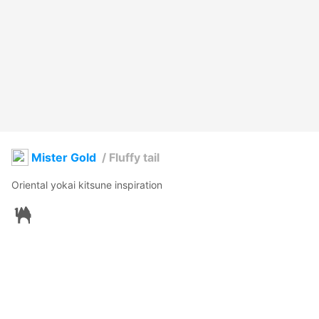
Mister Gold
/
Fluffy tail
Oriental yokai kitsune inspiration
BeigeStyle
2024年1月26日 07:09
13
518
0
0