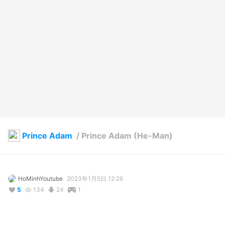
Prince Adam
/
Prince Adam (He-Man)
HoMinhYoutube
2023年1月5日 12:26
5
134
24
1
説明