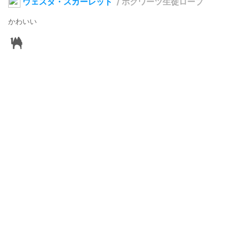
ウェスタ・スカーレット
/
ホグワーツ生徒ローブ
かわいい
火神コウ
2023年2月10日 03:29
17
916
0
0
説明
#
オリジナル
#
VRoid
#
VRoidStudio
#
HogwartsLegacy
#
ホグワーツレガシー
アブラカダブラ
使用しているBOOTHアイテム