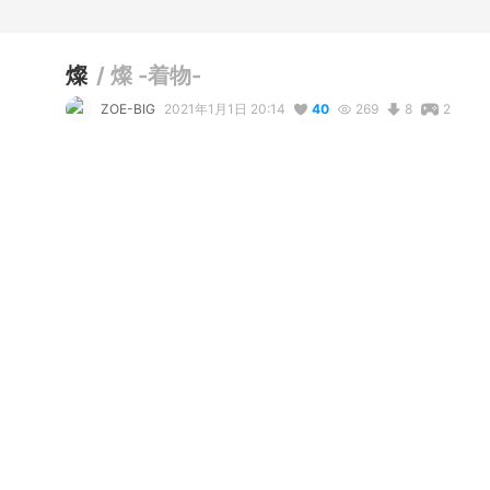
燦
/
燦 -着物-
ZOE-BIG
2021年1月1日 20:14
40
269
8
2
コメント
リアクション