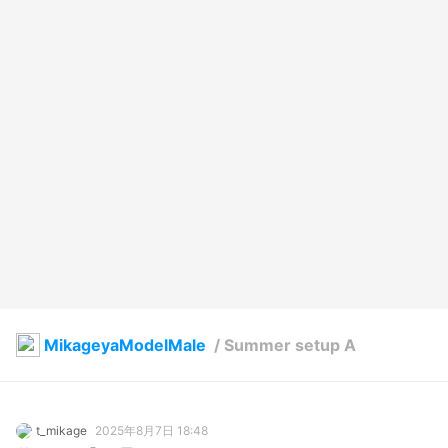
MikageyaModelMale
/
Summer setup A
t_mikage
2025年8月7日 18:48