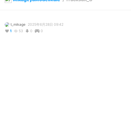
t_mikage
2025年6月28日 09:42
1
53
0
0
説明
#
VRoidStudio
#
BOOTH販売中
#
オリジナル
#
tracksuit
#
ジャージ
#
靴
#
バッシュ
#
Male
#
メンズ
#
shoes
ジャージコーデ作ってみました！

I made a tracksuit!
使用しているBOOTHアイテム