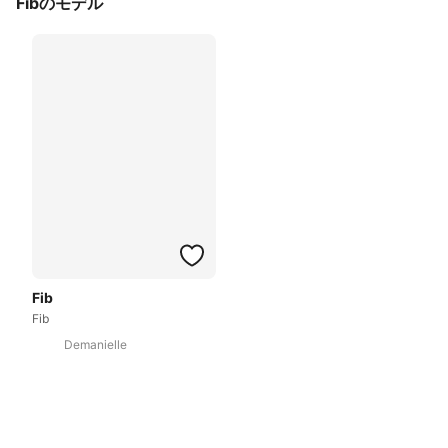
Fibのモデル
Fib
Fib
Demanielle