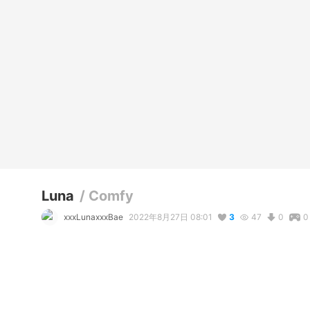
Luna
/
Comfy
xxxLunaxxxBae
2022年8月27日 08:01
3
47
0
0
説明
#
VRoidStudio