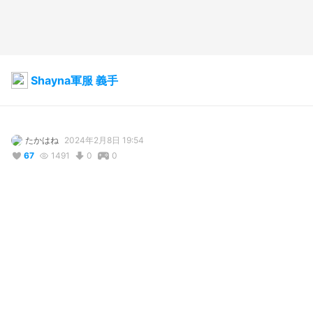
Shayna軍服 義手
たかはね
2024年2月8日 19:54
67
1491
0
0
説明
義手はロマン
使用しているBOOTHアイテム