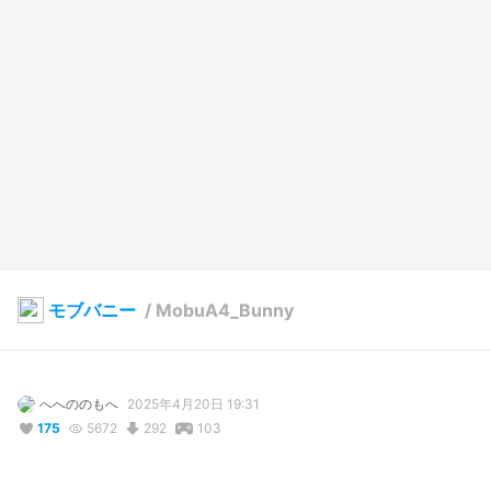
モブバニー
/
MobuA4_Bunny
へへののもへ
2025年4月20日 19:31
175
5672
292
103
説明